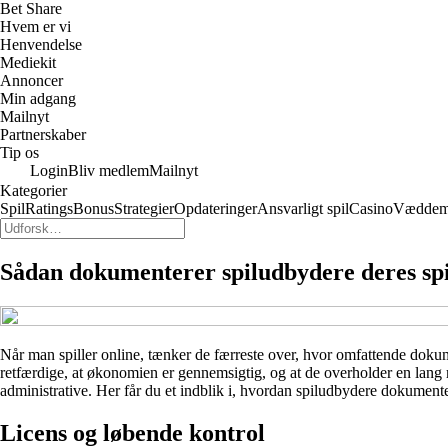
Bet Share
Hvem er vi
Henvendelse
Mediekit
Annoncer
Min adgang
Mailnyt
Partnerskaber
Tip os
Login
Bliv medlem
Mailnyt
Kategorier
Spil
Ratings
Bonus
Strategier
Opdateringer
Ansvarligt spil
Casino
Væddem
Sådan dokumenterer spiludbydere deres spi
Når man spiller online, tænker de færreste over, hvor omfattende dokumen
retfærdige, at økonomien er gennemsigtig, og at de overholder en lang
administrative. Her får du et indblik i, hvordan spiludbydere dokumente
Licens og løbende kontrol