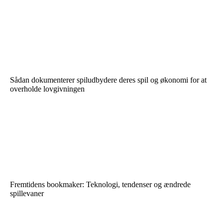
Sådan dokumenterer spiludbydere deres spil og økonomi for at
overholde lovgivningen
Fremtidens bookmaker: Teknologi, tendenser og ændrede
spillevaner