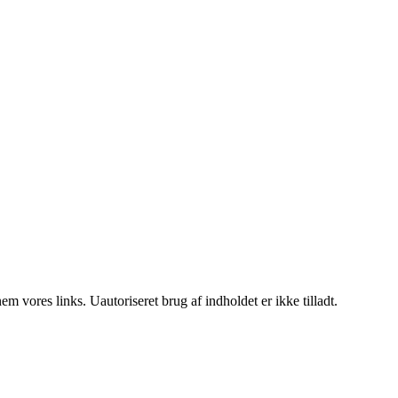
 vores links. Uautoriseret brug af indholdet er ikke tilladt.