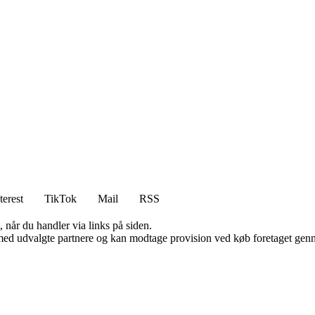
terest
TikTok
Mail
RSS
 når du handler via links på siden.
med udvalgte partnere og kan modtage provision ved køb foretaget gennem