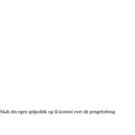
Skab din egen spilpolitik og få kontrol over dit pengeforbrug