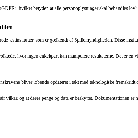
PR), hvilket betyder, at alle personoplysninger skal behandles lovligt,
tter
de testinstitutter, som er godkendt af Spillemyndigheden. Disse institu
lkæde, hvor ingen enkeltpart kan manipulere resultaterne. Det er en vig
kravene bliver løbende opdateret i takt med teknologiske fremskridt og
 på fair vilkår, og at deres penge og data er beskyttet. Dokumentationen 