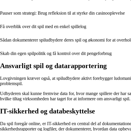
Pauser som strategi: Brug refleksion til at styrke din casinooplevelse
Få overblik over dit spil med en enkel spillelog
Sådan dokumenterer spiludbydere deres spil og økonomi for at overho
Skab din egen spilpolitik og få kontrol over dit pengeforbrug
Ansvarligt spil og datarapportering
Lovgivningen kræver også, at spiludbydere aktivt forebygger ludomani o
problemspil.
Udbyderen skal kunne fremvise data for, hvor mange spillere der har sa
hvilke tiltag virksomheden har taget for at informere om ansvarligt spil
IT-sikkerhed og databeskyttelse
Da spil foregår online, er IT-sikkerhed en central del af dokumentatio
sikkerhedsrapporter og logfiler, der dokumenterer, hvordan data opbeva