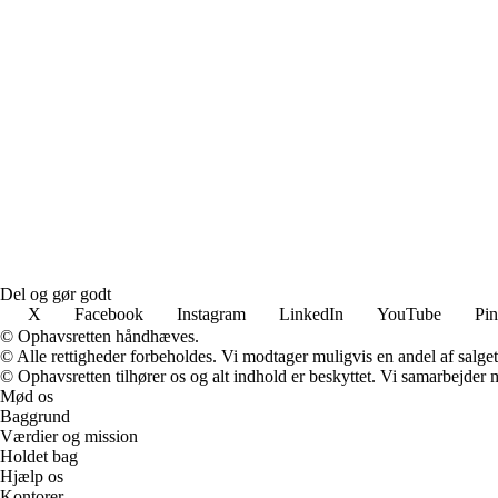
Del og gør godt
X
Facebook
Instagram
LinkedIn
YouTube
Pin
© Ophavsretten håndhæves.
© Alle rettigheder forbeholdes. Vi modtager muligvis en andel af salget,
© Ophavsretten tilhører os og alt indhold er beskyttet. Vi samarbejder 
Mød os
Baggrund
Værdier og mission
Holdet bag
Hjælp os
Kontorer