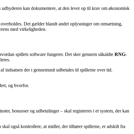
is udbyderen kan dokumentere, at den lever op til krav om økonomisk
sat overholdes. Det gælder blandt andet oplysninger om omsætning,
verens med virkeligheden.
e, hvordan spillets software fungerer. Det sker gennem såkaldte
RNG-
leres.
 indsatsen der i gennemsnit udbetales til spillerne over tid.
ret, og hvorfor.
ter, bonusser og udbetalinger – skal registreres i et system, der kan
 også kontrollere, at midler, der tilhører spillerne, er adskilt fra