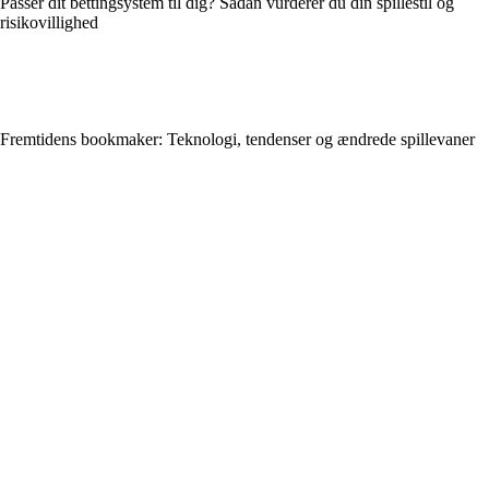
Passer dit bettingsystem til dig? Sådan vurderer du din spillestil og
risikovillighed
Fremtidens bookmaker: Teknologi, tendenser og ændrede spillevaner