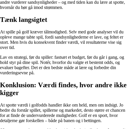
andre vurderer sandsynligheder – og med tiden kan du lære at spotte,
hvornår du bør gå imod strømmen.
Tænk langsigtet
At spille på golf kræver tålmodighed. Selv med gode analyser vil du
opleve mange tabte spil, fordi sandsynlighederne er lave, og feltet er
stort. Men hvis du konsekvent finder værdi, vil resultaterne vise sig
over tid.
Lav en strategi, før du spiller: fastsæt et budget, før du går i gang, og
hold styr på dine spil. Notér, hvorfor du valgte et bestemt odds, og
evaluer bagefter. Det er den bedste måde at lære og forbedre din
vurderingsevne på.
Konklusion: Værdi findes, hvor andre ikke
kigger
At spotte værdi i golfodds handler ikke om held, men om indsigt. Jo
bedre du forstår spillet, spillerne og markedet, desto større er chancen
for at finde de undervurderede muligheder. Golf er en sport, hvor
detaljerne gør forskellen – både på banen og i bettingen.