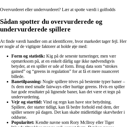
Overvurderet eller undervurderet? Lær at spotte værdi i golfodds
Sådan spotter du overvurderede og
undervurderede spillere
At finde værdi handler om at identificere, hvor markedet tager fejl. Her
er nogle af de vigtigste faktorer at holde øje med:
Form og statistik:
Kig på de seneste turneringer, men vær
opmærksom på, at en enkelt dårlig uge ikke nødvendigvis
betyder, at en spiller er ude af form. Brug data som “strokes
gained” og “greens in regulation” for at få et mere nuanceret
billede.
Banetilpasning:
Nogle spillere trives på bestemte typer baner –
fx dem med smalle fairways eller hurtige greens. Hvis en spiller
har gode resultater på lignende baner, kan det være et tegn på
undervurdering.
Vejr og starttid:
Vind og regn kan have stor betydning.
Spillere, der starter tidligt, kan få bedre forhold end dem, der
spiller senere på dagen. Det kan skabe midlertidige skævheder i
oddsene.
Popularitet:
Kendte navne som Rory McIlroy eller Tiger