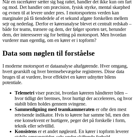
Når en racerkører sætter sig bag rattet, handler det ikke kun om fart
og mod. Det handler om præcision, fysisk styrke, mental skarphed
og evnen til at levere under pres. I motorsportens verden kan
marginaler på få tiendedele af et sekund afgøre forskellen mellem
sejr og nederlag. Derfor er køreranalyse blevet et centralt redskab –
både for teams, trænere og dem, der følger sporten tæt, herunder
dem, der interesserer sig for betting på motorsport. Men hvordan
vurderer man egentlig, om en kører er i topform?
Data som nøglen til forståelse
I moderne motorsport er dataanalyse altafgørende. Hver omgang,
hvert gearskift og hver bremsebevægelse registreres. Disse data
bruges til at vurdere, hvor effektivt en kører udnytter bilens
potentiale.
Telemetri
viser præcist, hvordan køreren håndterer bilen –
hvor tidligt der bremses, hvor hurtigt der accelereres, og hvor
stabilt bilen holdes gennem svingene.
Sammenligning med teamkammeraten
er ofte den mest
retvisende indikator. Hvis to kørere har samme bil, men den
ene konsekvent er hurtigere, peger det på forskelle i form,
teknik eller selvtillid.
Konsistens
er et andet nøgleord. En kører i topform leverer
stabile omgangstider, selv under skiftende forhold.