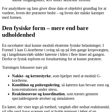
For analytikere og fans giver disse data et objektivt grundlag for at
vurdere, hvem der præsterer bedst – og hvem der måske kæmper
med formen.
Den fysiske form – mere end bare
udholdenhed
En racerkører skal kunne modstå ekstreme fysiske belastninger. I
Formel 1 kan G-kræfterne i sving nå op på fem gange kropsvægten,
og i langdistanceløb sidder kørerne i bilen i flere timer ad gangen.
Derfor er fysisk topform en forudsætning for at kunne præstere.
Træningen fokuserer især på:
Nakke- og kernestyrke
, som hjælper med at modstå G-
kræfterne.
Kondition og pulsregulering
, så køreren kan bevare roen og
koncentrationen under stress.
Reaktionsevne og koordination
, som trænes gennem
specialdesignede øvelser og simulatorer.
En kører, der viser tegn på træthed, vægttab eller nedsat reaktionstid,
vil ofte også have sværere ved at holde tempoet i løbet af en