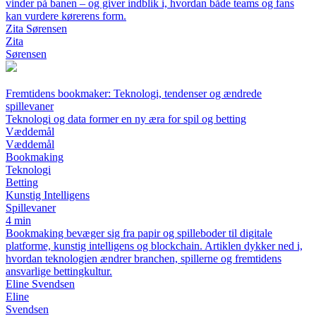
vinder på banen – og giver indblik i, hvordan både teams og fans
kan vurdere kørerens form.
Zita Sørensen
Zita
Sørensen
Fremtidens bookmaker: Teknologi, tendenser og ændrede
spillevaner
Teknologi og data former en ny æra for spil og betting
Væddemål
Væddemål
Bookmaking
Teknologi
Betting
Kunstig Intelligens
Spillevaner
4 min
Bookmaking bevæger sig fra papir og spilleboder til digitale
platforme, kunstig intelligens og blockchain. Artiklen dykker ned i,
hvordan teknologien ændrer branchen, spillerne og fremtidens
ansvarlige bettingkultur.
Eline Svendsen
Eline
Svendsen