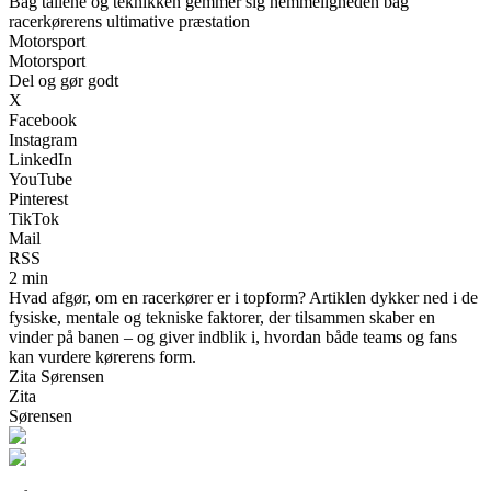
Bag tallene og teknikken gemmer sig hemmeligheden bag
racerkørerens ultimative præstation
Motorsport
Motorsport
Del og gør godt
X
Facebook
Instagram
LinkedIn
YouTube
Pinterest
TikTok
Mail
RSS
2 min
Hvad afgør, om en racerkører er i topform? Artiklen dykker ned i de
fysiske, mentale og tekniske faktorer, der tilsammen skaber en
vinder på banen – og giver indblik i, hvordan både teams og fans
kan vurdere kørerens form.
Zita Sørensen
Zita
Sørensen