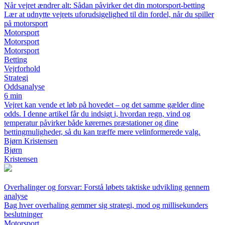
Når vejret ændrer alt: Sådan påvirker det din motorsport-betting
Lær at udnytte vejrets uforudsigelighed til din fordel, når du spiller
på motorsport
Motorsport
Motorsport
Motorsport
Betting
Vejrforhold
Strategi
Oddsanalyse
6 min
Vejret kan vende et løb på hovedet – og det samme gælder dine
odds. I denne artikel får du indsigt i, hvordan regn, vind og
temperatur påvirker både kørernes præstationer og dine
bettingmuligheder, så du kan træffe mere velinformerede valg.
Bjørn Kristensen
Bjørn
Kristensen
Overhalinger og forsvar: Forstå løbets taktiske udvikling gennem
analyse
Bag hver overhaling gemmer sig strategi, mod og millisekunders
beslutninger
Motorsport