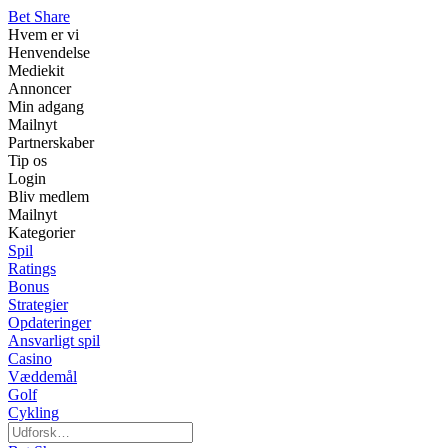
Bet Share
Hvem er vi
Henvendelse
Mediekit
Annoncer
Min adgang
Mailnyt
Partnerskaber
Tip os
Login
Bliv medlem
Mailnyt
Kategorier
Spil
Ratings
Bonus
Strategier
Opdateringer
Ansvarligt spil
Casino
Væddemål
Golf
Cykling