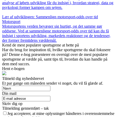
analyse af løbets udvikling får du indsigt i, hvordan strategi, data og
psykologi former kampen om sejren.
Lær af udviklingen: Sammenlign motorsport-odds over tid
Motorsport
Motorsportens verden bevæger sig hurtigt, og det samme gør
oddsene. Ved at sammenligne motorsport-odds over tid kan du få
indsigt i sportens udvikling, markedets reaktioner og de tendenser,
der former fremtidens væddemål.
Kend de mest populære sportsgrene at bette på
Har du brug for inspiration til, hvilke sportsgrene du skal fokusere
på? Denne e-bog præsenterer en oversigt over de mest populære
sportsgrene at vædde på, samt tips til, hvordan du kan handle på
dem med succes.
Hent e-bogen
Tilmeld dig nyhedsbrevet
Et par gange om måneden sender vi noget, du vil få glæde af.
Din mail
Skriv dig op
Tilmelding gennemført – tak
Jeg accepterer, at mine oplysninger håndteres i overensstemmelse