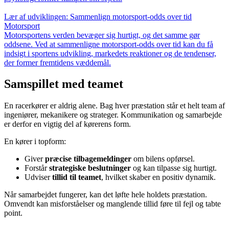
Lær af udviklingen: Sammenlign motorsport-odds over tid
Motorsport
Motorsportens verden bevæger sig hurtigt, og det samme gør
oddsene. Ved at sammenligne motorsport-odds over tid kan du få
indsigt i sportens udvikling, markedets reaktioner og de tendenser,
der former fremtidens væddemål.
Samspillet med teamet
En racerkører er aldrig alene. Bag hver præstation står et helt team af
ingeniører, mekanikere og strateger. Kommunikation og samarbejde
er derfor en vigtig del af kørerens form.
En kører i topform:
Giver
præcise tilbagemeldinger
om bilens opførsel.
Forstår
strategiske beslutninger
og kan tilpasse sig hurtigt.
Udviser
tillid til teamet
, hvilket skaber en positiv dynamik.
Når samarbejdet fungerer, kan det løfte hele holdets præstation.
Omvendt kan misforståelser og manglende tillid føre til fejl og tabte
point.