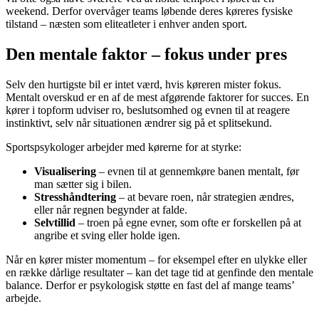
weekend. Derfor overvåger teams løbende deres køreres fysiske
tilstand – næsten som eliteatleter i enhver anden sport.
Den mentale faktor – fokus under pres
Selv den hurtigste bil er intet værd, hvis køreren mister fokus.
Mentalt overskud er en af de mest afgørende faktorer for succes. En
kører i topform udviser ro, beslutsomhed og evnen til at reagere
instinktivt, selv når situationen ændrer sig på et splitsekund.
Sportspsykologer arbejder med kørerne for at styrke:
Visualisering
– evnen til at gennemkøre banen mentalt, før
man sætter sig i bilen.
Stresshåndtering
– at bevare roen, når strategien ændres,
eller når regnen begynder at falde.
Selvtillid
– troen på egne evner, som ofte er forskellen på at
angribe et sving eller holde igen.
Når en kører mister momentum – for eksempel efter en ulykke eller
en række dårlige resultater – kan det tage tid at genfinde den mentale
balance. Derfor er psykologisk støtte en fast del af mange teams’
arbejde.