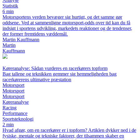
Analyse
Statistik
6 min
Motorsportens verden bevæger sig hurtigt, og det samme gør
oddsene. Ved at sammenligne motorsport-odds over tid kan du få
indsigt i sportens udvikling, markedets reaktioner og de tendenser,
der former fremtidens væddemål.
Martin Kauffmann
Martin
Kauffmann
Køreranalyse: Sådan vurderes en racerkørers topform
Bag tallene og teknikken gemmer sig hemmeligheden bag
racerkørerens ultimative præstation
Motorsport
Motorsport
Motorsport
Køreranalyse
Racing
Performance
Sportsteknologi
2 min
Hvad afgør, om en racerkører er i topform? Artiklen dykker ned i de
fysiske, mentale og tekniske faktorer, der tilsammen skaber en