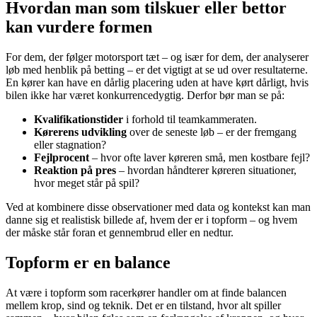
Hvordan man som tilskuer eller bettor
kan vurdere formen
For dem, der følger motorsport tæt – og især for dem, der analyserer
løb med henblik på betting – er det vigtigt at se ud over resultaterne.
En kører kan have en dårlig placering uden at have kørt dårligt, hvis
bilen ikke har været konkurrencedygtig. Derfor bør man se på:
Kvalifikationstider
i forhold til teamkammeraten.
Kørerens udvikling
over de seneste løb – er der fremgang
eller stagnation?
Fejlprocent
– hvor ofte laver køreren små, men kostbare fejl?
Reaktion på pres
– hvordan håndterer køreren situationer,
hvor meget står på spil?
Ved at kombinere disse observationer med data og kontekst kan man
danne sig et realistisk billede af, hvem der er i topform – og hvem
der måske står foran et gennembrud eller en nedtur.
Topform er en balance
At være i topform som racerkører handler om at finde balancen
mellem krop, sind og teknik. Det er en tilstand, hvor alt spiller