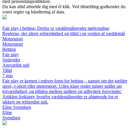
med persondatapolitikken.
Du kan altid afmelde dig med ét klik. Ved tilmelding godkender du
vores regler og håndtering af data.
Fair play i betting: Derfor er væddemålsregler nødvendige
Reglerne, der sikrer retfærdighed og tillid i en verden af væddemål
Motorsport
Motorsport
Betting
Fair play
Spilregler
Ansvarligt spil
Tillid
7 min
Fair play er kernen i enhver form for betting – uanset om det gælder
sport, e-sport eller motorsport. Uden klare regler mister spillet sin
troværdighed, og tilliden mellem spillere og udbydere forsvinder.
Artiklen forklarer, hvorfor væddemålsregler er afgørende for et
sikkert og retfærdigt spil.
Eline Svendsen
Eline
Svendsen