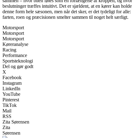
sammen – hvor bilen føles som en forlængelse af kroppen, og hvor
beslutninger træffes intuitivt. Det er sjældent, at en kører kan holde
denne form hele sæsonen, men når det sker, er det tydeligt for alle:
farten, roen og præcisionen smelter sammen til noget helt særligt.
Motorsport
Motorsport
Motorsport
Køreranalyse
Racing
Performance
Sportsteknologi
Del og gør godt
X
Facebook
Instagram
LinkedIn
YouTube
Pinterest
TikTok
Mail
RSS
Zita Sørensen
Zita
Sørensen