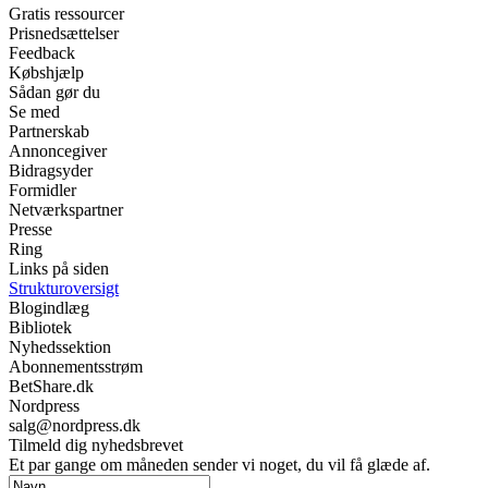
Gratis ressourcer
Prisnedsættelser
Feedback
Købshjælp
Sådan gør du
Se med
Partnerskab
Annoncegiver
Bidragsyder
Formidler
Netværkspartner
Presse
Ring
Links på siden
Strukturoversigt
Blogindlæg
Bibliotek
Nyhedssektion
Abonnementsstrøm
BetShare.dk
Nordpress
salg@nordpress.dk
Tilmeld dig nyhedsbrevet
Et par gange om måneden sender vi noget, du vil få glæde af.