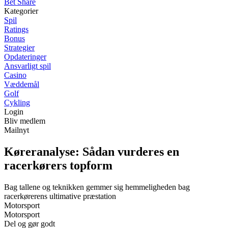
Bet Share
Kategorier
Spil
Ratings
Bonus
Strategier
Opdateringer
Ansvarligt spil
Casino
Væddemål
Golf
Cykling
Login
Bliv medlem
Mailnyt
Køreranalyse: Sådan vurderes en
racerkørers topform
Bag tallene og teknikken gemmer sig hemmeligheden bag
racerkørerens ultimative præstation
Motorsport
Motorsport
Del og gør godt