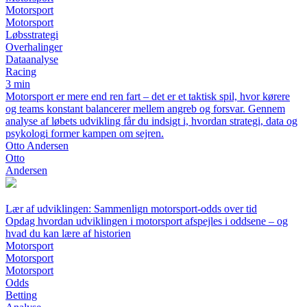
Motorsport
Motorsport
Løbsstrategi
Overhalinger
Dataanalyse
Racing
3 min
Motorsport er mere end ren fart – det er et taktisk spil, hvor kørere
og teams konstant balancerer mellem angreb og forsvar. Gennem
analyse af løbets udvikling får du indsigt i, hvordan strategi, data og
psykologi former kampen om sejren.
Otto Andersen
Otto
Andersen
Lær af udviklingen: Sammenlign motorsport-odds over tid
Opdag hvordan udviklingen i motorsport afspejles i oddsene – og
hvad du kan lære af historien
Motorsport
Motorsport
Motorsport
Odds
Betting