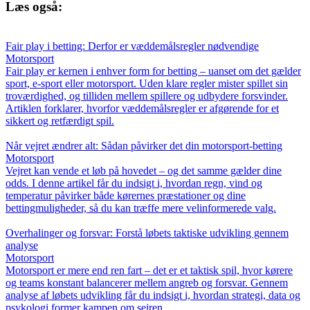
Læs også:
Fair play i betting: Derfor er væddemålsregler nødvendige
Motorsport
Fair play er kernen i enhver form for betting – uanset om det gælder
sport, e-sport eller motorsport. Uden klare regler mister spillet sin
troværdighed, og tilliden mellem spillere og udbydere forsvinder.
Artiklen forklarer, hvorfor væddemålsregler er afgørende for et
sikkert og retfærdigt spil.
Når vejret ændrer alt: Sådan påvirker det din motorsport-betting
Motorsport
Vejret kan vende et løb på hovedet – og det samme gælder dine
odds. I denne artikel får du indsigt i, hvordan regn, vind og
temperatur påvirker både kørernes præstationer og dine
bettingmuligheder, så du kan træffe mere velinformerede valg.
Overhalinger og forsvar: Forstå løbets taktiske udvikling gennem
analyse
Motorsport
Motorsport er mere end ren fart – det er et taktisk spil, hvor kørere
og teams konstant balancerer mellem angreb og forsvar. Gennem
analyse af løbets udvikling får du indsigt i, hvordan strategi, data og
psykologi former kampen om sejren.