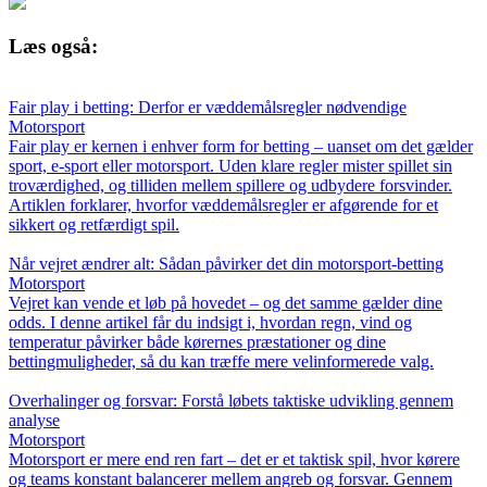
Læs også:
Fair play i betting: Derfor er væddemålsregler nødvendige
Motorsport
Fair play er kernen i enhver form for betting – uanset om det gælder
sport, e-sport eller motorsport. Uden klare regler mister spillet sin
troværdighed, og tilliden mellem spillere og udbydere forsvinder.
Artiklen forklarer, hvorfor væddemålsregler er afgørende for et
sikkert og retfærdigt spil.
Når vejret ændrer alt: Sådan påvirker det din motorsport-betting
Motorsport
Vejret kan vende et løb på hovedet – og det samme gælder dine
odds. I denne artikel får du indsigt i, hvordan regn, vind og
temperatur påvirker både kørernes præstationer og dine
bettingmuligheder, så du kan træffe mere velinformerede valg.
Overhalinger og forsvar: Forstå løbets taktiske udvikling gennem
analyse
Motorsport
Motorsport er mere end ren fart – det er et taktisk spil, hvor kørere
og teams konstant balancerer mellem angreb og forsvar. Gennem