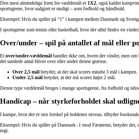
Den mest almindelige form for væddemål er
1X2
, også kaldet kampvin
sportsgrene, hvor uafgjort er muligt – som fodbold og håndbold.
Eksempel: Hvis du spiller på “1” i kampen mellem Danmark og Sverige,
I sportsgrene som tennis eller basketball, hvor der altid findes en vinder
Over/under – spil på antallet af mål eller p
Et
over/under-væddemål
handler ikke om, hvem der vinder, men om hv
det samlede antal bliver over eller under denne grænse.
Over 2,5 mål
betyder, at der skal scores mindst 3 mål i kampen.
Under 2,5 mål
betyder, at der må scores højst 2 mål.
Denne type væddemål bruges i mange sportsgrene, fra fodbold og ishoc
Handicap – når styrkeforholdet skal udlign
I kampe, hvor der er stor forskel på holdenes niveau, tilbyder bookmak
Eksempel: Hvis du spiller på Danmark -1 mod Færøerne, betyder det, a
regi.