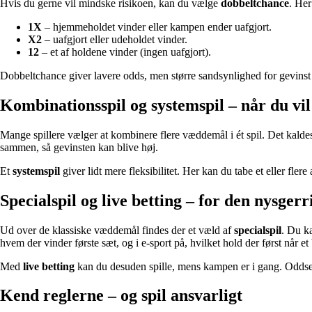
Hvis du gerne vil mindske risikoen, kan du vælge
dobbeltchance
. Her
1X
– hjemmeholdet vinder eller kampen ender uafgjort.
X2
– uafgjort eller udeholdet vinder.
12
– et af holdene vinder (ingen uafgjort).
Dobbeltchance giver lavere odds, men større sandsynlighed for gevinst –
Kombinationsspil og systemspil – når du vi
Mange spillere vælger at kombinere flere væddemål i ét spil. Det kalde
sammen, så gevinsten kan blive høj.
Et
systemspil
giver lidt mere fleksibilitet. Her kan du tabe et eller fl
Specialspil og live betting – for den nysgerri
Ud over de klassiske væddemål findes der et væld af
specialspil
. Du ka
hvem der vinder første sæt, og i e-sport på, hvilket hold der først når et 
Med
live betting
kan du desuden spille, mens kampen er i gang. Oddsen
Kend reglerne – og spil ansvarligt