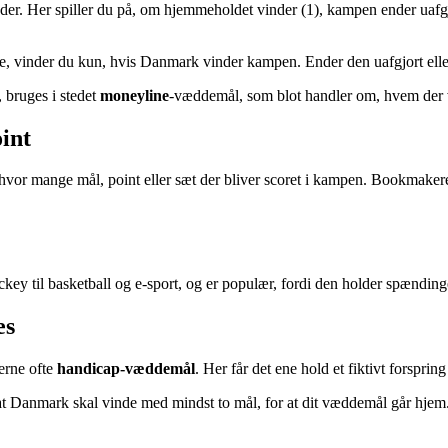
der. Her spiller du på, om hjemmeholdet vinder (1), kampen ender uafgj
 vinder du kun, hvis Danmark vinder kampen. Ender den uafgjort eller 
, bruges i stedet
moneyline
-væddemål, som blot handler om, hvem der
oint
or mange mål, point eller sæt der bliver scoret i kampen. Bookmakeren
key til basketball og e-sport, og er populær, fordi den holder spændi
es
erne ofte
handicap-væddemål
. Her får det ene hold et fiktivt forspri
t Danmark skal vinde med mindst to mål, for at dit væddemål går hjem