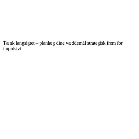
Tænk langsigtet – planlæg dine væddemål strategisk frem for
impulsivt