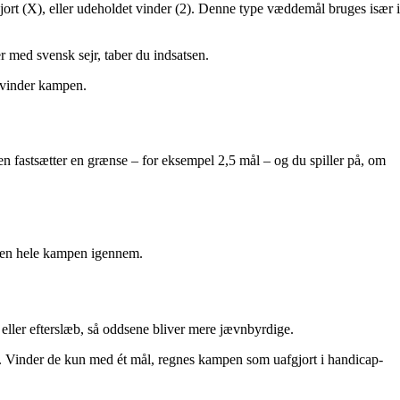
ort (X), eller udeholdet vinder (2). Denne type væddemål bruges især i
med svensk sejr, taber du indsatsen.
 vinder kampen.
 fastsætter en grænse – for eksempel 2,5 mål – og du spiller på, om
ngen hele kampen igennem.
ng eller efterslæb, så oddsene bliver mere jævnbyrdige.
. Vinder de kun med ét mål, regnes kampen som uafgjort i handicap-