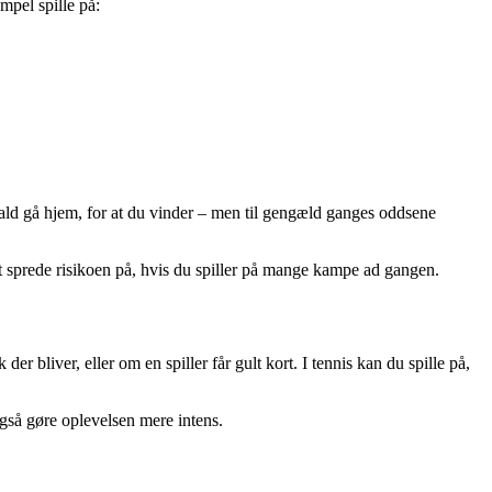
mpel spille på:
dfald gå hjem, for at du vinder – men til gengæld ganges oddsene
 at sprede risikoen på, hvis du spiller på mange kampe ad gangen.
r bliver, eller om en spiller får gult kort. I tennis kan du spille på,
gså gøre oplevelsen mere intens.