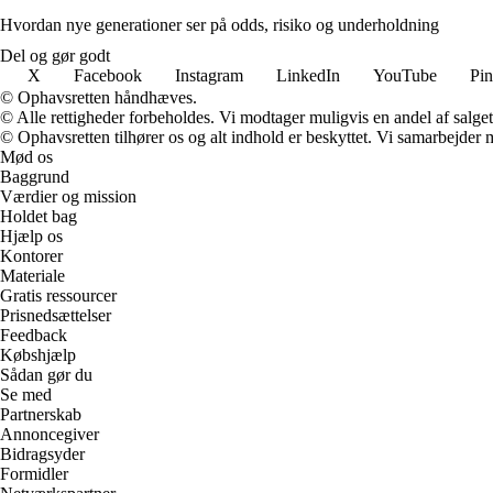
Hvordan nye generationer ser på odds, risiko og underholdning
Del og gør godt
X
Facebook
Instagram
LinkedIn
YouTube
Pin
© Ophavsretten håndhæves.
© Alle rettigheder forbeholdes. Vi modtager muligvis en andel af salget,
© Ophavsretten tilhører os og alt indhold er beskyttet. Vi samarbejder 
Mød os
Baggrund
Værdier og mission
Holdet bag
Hjælp os
Kontorer
Materiale
Gratis ressourcer
Prisnedsættelser
Feedback
Købshjælp
Sådan gør du
Se med
Partnerskab
Annoncegiver
Bidragsyder
Formidler