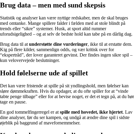
Brug data – men med sund skepsis
Statistik og analyser kan være nyttige redskaber, men de skal bruges
med omtanke. Mange spillere falder i fælden med at stole blindt på
trends eller “sikre” systemer. Husk, at sport altid rummer
uforudsigelighed – og at selv de bedste hold kan tabe på en dårlig dag.
Brug data til at
understøtte dine vurderinger
, ikke til at erstatte dem.
Kig på flere kilder, sammenlign odds, og vær kritisk over for
“ekspertråd”, der lover garanteret gevinst. Der findes ingen sikre spil –
kun velovervejede beslutninger.
Hold følelserne ude af spillet
Det kan være fristende at spille på sit yndlingshold, men følelser kan
sløre dømmekraften. Hvis du opdager, at du ofte spiller for at “vinde
tabte penge tilbage” eller for at bevise noget, er det et tegn på, at du bør
tage en pause.
En god tommelfingerregel er at
spille med hovedet, ikke hjertet
. Lav
dine analyser, før du ser kampen, og undgå at ændre dine spil i sidste
øjeblik på baggrund af mavefornemmelser.