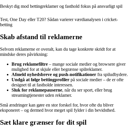
Beskyt dig mod bettingreklamer og fasthold fokus på ansvarligt spil
Test, One Day eller T20? Sådan varierer værdianalysen i cricket-
betting
Skab afstand til reklamerne
Selvom reklamerne er overalt, kan du tage konkrete skridt for at
mindske deres påvirkning:
Brug reklamefiltre
– mange sociale medier og browsere giver
mulighed for at skjule eller begrænse spilreklamer.
Afmeld nyhedsbreve og push-notifikationer
fra spiludbydere.
Undgå at følge bettingprofiler
på sociale medier – de er ofte
designet til at fastholde interessen.
Sluk for reklamepauserne
, når du ser sport, eller brug
streamingtjenester uden reklamer.
Små ændringer kan gøre en stor forskel for, hvor ofte du bliver
eksponeret – og dermed hvor meget spil fylder i din bevidsthed.
Sæt klare grænser for dit spil