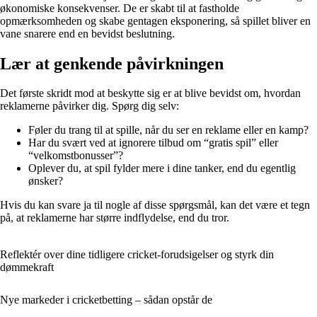
økonomiske konsekvenser. De er skabt til at fastholde
opmærksomheden og skabe gentagen eksponering, så spillet bliver en
vane snarere end en bevidst beslutning.
Lær at genkende påvirkningen
Det første skridt mod at beskytte sig er at blive bevidst om, hvordan
reklamerne påvirker dig. Spørg dig selv:
Føler du trang til at spille, når du ser en reklame eller en kamp?
Har du svært ved at ignorere tilbud om “gratis spil” eller
“velkomstbonusser”?
Oplever du, at spil fylder mere i dine tanker, end du egentlig
ønsker?
Hvis du kan svare ja til nogle af disse spørgsmål, kan det være et tegn
på, at reklamerne har større indflydelse, end du tror.
Reflektér over dine tidligere cricket-forudsigelser og styrk din
dømmekraft
Nye markeder i cricketbetting – sådan opstår de