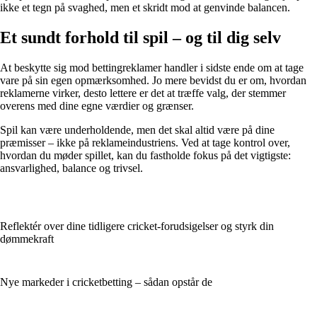
ikke et tegn på svaghed, men et skridt mod at genvinde balancen.
Et sundt forhold til spil – og til dig selv
At beskytte sig mod bettingreklamer handler i sidste ende om at tage
vare på sin egen opmærksomhed. Jo mere bevidst du er om, hvordan
reklamerne virker, desto lettere er det at træffe valg, der stemmer
overens med dine egne værdier og grænser.
Spil kan være underholdende, men det skal altid være på dine
præmisser – ikke på reklameindustriens. Ved at tage kontrol over,
hvordan du møder spillet, kan du fastholde fokus på det vigtigste:
ansvarlighed, balance og trivsel.
Reflektér over dine tidligere cricket-forudsigelser og styrk din
dømmekraft
Nye markeder i cricketbetting – sådan opstår de