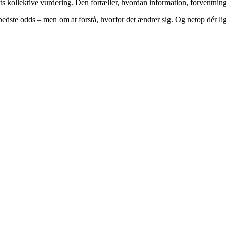
s kollektive vurdering. Den fortæller, hvordan information, forventning
 bedste odds – men om at forstå, hvorfor det ændrer sig. Og netop dér li