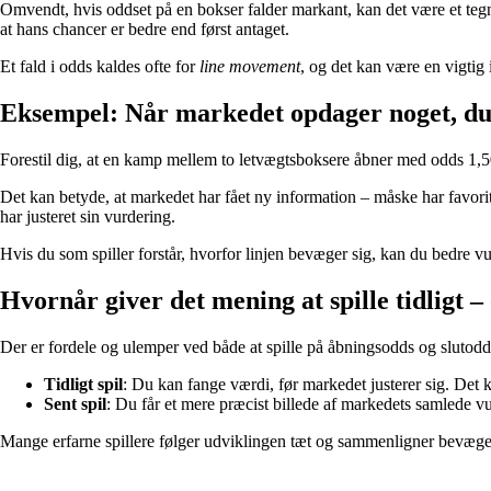
Omvendt, hvis oddset på en bokser falder markant, kan det være et tegn 
at hans chancer er bedre end først antaget.
Et fald i odds kaldes ofte for
line movement
, og det kan være en vigtig 
Eksempel: Når markedet opdager noget, du
Forestil dig, at en kamp mellem to letvægtsboksere åbner med odds 1,50 
Det kan betyde, at markedet har fået ny information – måske har favor
har justeret sin vurdering.
Hvis du som spiller forstår, hvorfor linjen bevæger sig, kan du bedre vurd
Hvornår giver det mening at spille tidligt –
Der er fordele og ulemper ved både at spille på åbningsodds og slutodd
Tidligt spil
: Du kan fange værdi, før markedet justerer sig. Det k
Sent spil
: Du får et mere præcist billede af markedets samlede 
Mange erfarne spillere følger udviklingen tæt og sammenligner bevægel