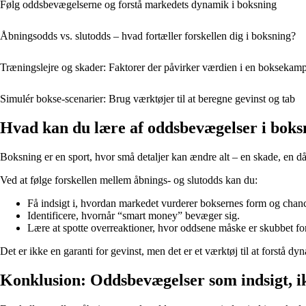
Følg oddsbevægelserne og forstå markedets dynamik i boksning
Åbningsodds vs. slutodds – hvad fortæller forskellen dig i boksning?
Træningslejre og skader: Faktorer der påvirker værdien i en boksekam
Simulér bokse-scenarier: Brug værktøjer til at beregne gevinst og tab
Hvad kan du lære af oddsbevægelser i boks
Boksning er en sport, hvor små detaljer kan ændre alt – en skade, en d
Ved at følge forskellen mellem åbnings- og slutodds kan du:
Få indsigt i, hvordan markedet vurderer boksernes form og chanc
Identificere, hvornår “smart money” bevæger sig.
Lære at spotte overreaktioner, hvor oddsene måske er skubbet for
Det er ikke en garanti for gevinst, men det er et værktøj til at forstå d
Konklusion: Oddsbevægelser som indsigt, i