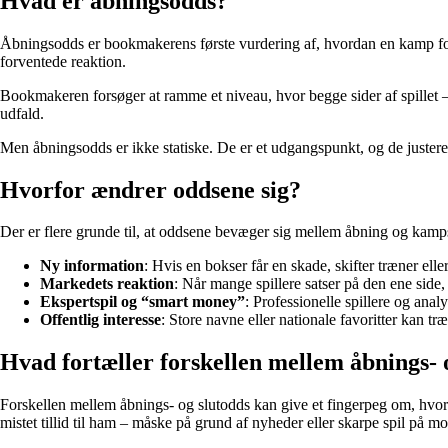
Hvad er åbningsodds?
Åbningsodds er bookmakerens første vurdering af, hvordan en kamp forven
forventede reaktion.
Bookmakeren forsøger at ramme et niveau, hvor begge sider af spillet
udfald.
Men åbningsodds er ikke statiske. De er et udgangspunkt, og de juster
Hvorfor ændrer oddsene sig?
Der er flere grunde til, at oddsene bevæger sig mellem åbning og kamps
Ny information
: Hvis en bokser får en skade, skifter træner e
Markedets reaktion
: Når mange spillere satser på den ene side,
Ekspertspil og “smart money”
: Professionelle spillere og anal
Offentlig interesse
: Store navne eller nationale favoritter kan t
Hvad fortæller forskellen mellem åbnings- 
Forskellen mellem åbnings- og slutodds kan give et fingerpeg om, hvor
mistet tillid til ham – måske på grund af nyheder eller skarpe spil på m