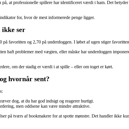
på, at professionelle spillere har identificeret værdi i ham. Det betyde
indikator for, hvor de mest informerede penge ligger.
 ikke ser
på favoritten og 2,70 på underdoggen. I løbet af ugen stiger favoritten
itten haft problemer med vægten, eller måske har underdoggen imponere
ere, om der stadig er værdi i at spille – eller om toget er kørt.
 og hvornår sent?
s:
ræver dog, at du har god indsigt og reagerer hurtigt.
vurdering, men oddsene kan være mindre attraktive.
ser på tværs af bookmakere for at spotte mønstre. Det handler ikke ku