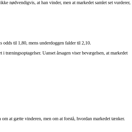
r ikke nødvendigvis, at han vinder, men at markedet samlet set vurderer,
s odds til 1,80, mens underdoggen falder til 2,10.
t i træningsoptagelser. Uanset årsagen viser bevægelsen, at markedet
n om at gætte vinderen, men om at forstå, hvordan markedet tænker.