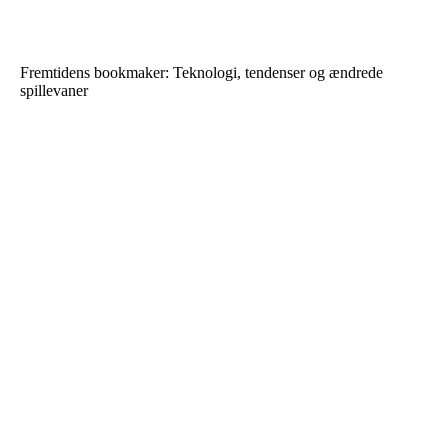
Fremtidens bookmaker: Teknologi, tendenser og ændrede
spillevaner