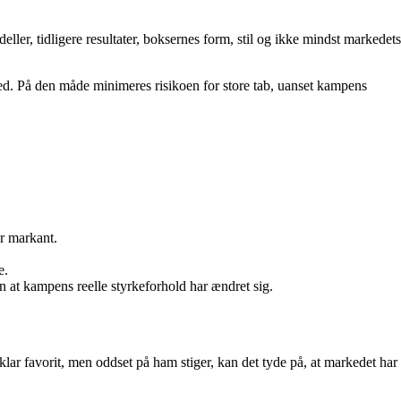
ler, tidligere resultater, boksernes form, stil og ikke mindst markedets
d. På den måde minimeres risikoen for store tab, uanset kampens
.
er markant.
e.
en at kampens reelle styrkeforhold har ændret sig.
ar favorit, men oddset på ham stiger, kan det tyde på, at markedet har