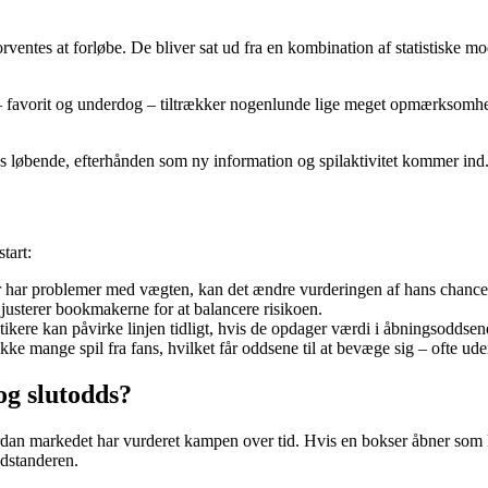
tes at forløbe. De bliver sat ud fra en kombination af statistiske model
 – favorit og underdog – tiltrækker nogenlunde lige meget opmærksomhe
es løbende, efterhånden som ny information og spilaktivitet kommer ind
tart:
ller har problemer med vægten, kan det ændre vurderingen af hans chanc
 justerer bookmakerne for at balancere risikoen.
ytikere kan påvirke linjen tidligt, hvis de opdager værdi i åbningsoddsen
række mange spil fra fans, hvilket får oddsene til at bevæge sig – ofte ud
og slutodds?
dan markedet har vurderet kampen over tid. Hvis en bokser åbner som kl
odstanderen.